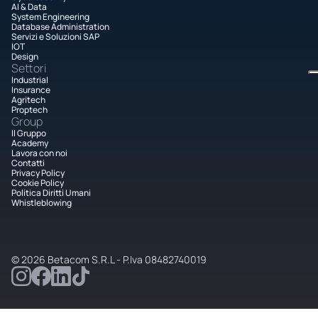
AI & Data
System Engineering
Database Administration
Servizi e Soluzioni SAP
IOT
Design
Settori
Industrial
Insurance
Agritech
Proptech
Group
Il Gruppo
Academy
Lavora con noi
Contatti
Privacy Policy
Cookie Policy
Politica Diritti Umani
Whistleblowing
© 2026 Betacom S.R.L - P.Iva 08482740019