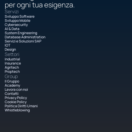
per ogni tua esigenza.
Servizi
Sviluppo Software
Sviluppo Mobile
Cybersecurity
AI & Data
System Engineering
Database Administration
Servizi e Soluzioni SAP
IOT
Design
Settori
Industrial
Insurance
Agritech
Proptech
Group
Il Gruppo
Academy
Lavora con noi
Contatti
Privacy Policy
Cookie Policy
Politica Diritti Umani
Whistleblowing