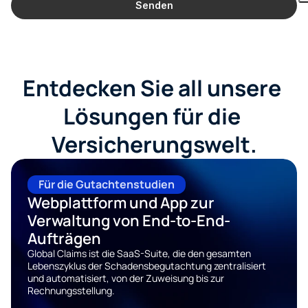
Senden
Entdecken Sie all unsere 
Lösungen für die 
Versicherungswelt.
Für die Gutachtenstudien
Webplattform und App zur 
Verwaltung von End-to-End-
Aufträgen
Global Claims ist die SaaS-Suite, die den gesamten 
Lebenszyklus der Schadensbegutachtung zentralisiert 
und automatisiert, von der Zuweisung bis zur 
Rechnungsstellung.