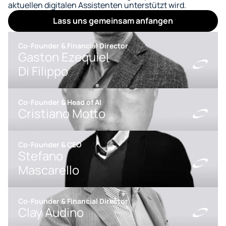
aktuellen digitalen Assistenten unterstützt wird.
Lass uns gemeinsam anfangen
Co-Founder & Financial Director
Gaston Ezequiel 
Di Filippo
Co-Founder & Head of AI
Cristiano Motto
Co-Founder & CEO
Stefano 
Mascarello
Co-Founder & Financial Director
Clay Audino