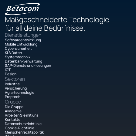
Maßgeschneiderte Technologie
für all deine Bedürfnisse.
Dienstleistungen
Softwareentwicklung
Mobile Entwicklung
Cybersicherheit
KI & Daten
Systemtechnik
Datenbankverwaltung
SAP-Dienste und -lösungen
IOT
Design
Sektoren
Industrie
Versicherung
Agrartechnologie
Proptech
Gruppe
Die Gruppe
Akademie
Arbeiten Sie mit uns
Kontakte
Datenschutzrichtlinie
Cookie-Richtlinie
Menschenrechtspolitik