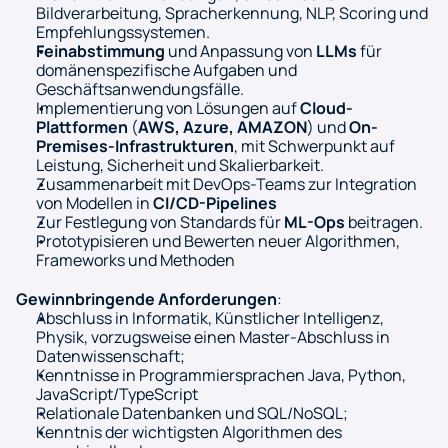
Bildverarbeitung, Spracherkennung, NLP, Scoring und 
Empfehlungssystemen.
Feinabstimmung
 und Anpassung von 
LLMs
 für 
domänenspezifische Aufgaben und 
Geschäftsanwendungsfälle.
Implementierung von Lösungen auf 
Cloud-
Plattformen
 (
AWS, Azure, AMAZON
) und 
On-
Premises-Infrastrukturen
, mit Schwerpunkt auf 
Leistung, Sicherheit und Skalierbarkeit.
Zusammenarbeit mit DevOps-Teams zur Integration 
von Modellen in 
CI/CD-Pipelines
Zur Festlegung von Standards für 
ML-Ops
 beitragen.
Prototypisieren und Bewerten neuer Algorithmen, 
Frameworks und Methoden
Gewinnbringende Anforderungen
:
Abschluss in Informatik, Künstlicher Intelligenz, 
Physik, vorzugsweise einen Master-Abschluss in 
Datenwissenschaft;
Kenntnisse in Programmiersprachen Java, Python, 
JavaScript/TypeScript
Relationale Datenbanken und SQL/NoSQL;
Kenntnis der wichtigsten Algorithmen des 