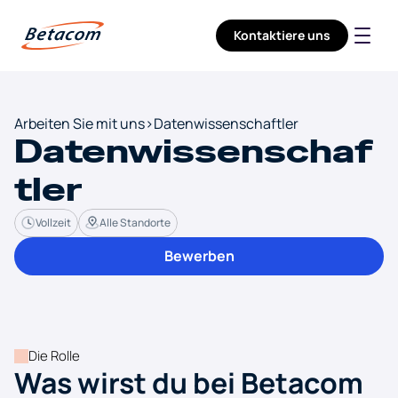
Kontaktiere uns
Unternehmen
Dienstleistungen
Sektoren
Karrieren
Arbeiten Sie mit uns
>
Datenwissenschaftler
Datenwissenschaf
tler
Vollzeit
Alle Standorte
Bewerben
Die Rolle
Was wirst du bei Betacom 