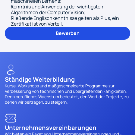
maschinellen Lernens;
Kenntnis und Anwendung der wichtigsten 
Algorithmen der Computer Vision;
Fließende Englischkenntnisse gelten als Plus, ein 
Zertifikat ist von Vorteil.
Bewerben
Ständige Weiterbildung
Kurse, Workshops und maßgeschneiderte Programme zur 
Verbesserung von technischen und übergreifenden Fähigkeiten. 
Denn berufliches Wachstum bedeutet, den Wert der Projekte, zu 
denen wir beitragen, zu steigern.
Unternehmensvereinbarungen
Wir bieten ein Paket von Unternehmensvereinbarungen und -