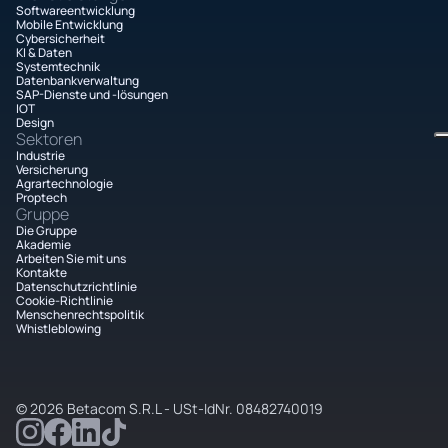
Softwareentwicklung
Mobile Entwicklung
Cybersicherheit
KI & Daten
Systemtechnik
Datenbankverwaltung
SAP-Dienste und -lösungen
IOT
Design
Sektoren
Industrie
Versicherung
Agrartechnologie
Proptech
Gruppe
Die Gruppe
Akademie
Arbeiten Sie mit uns
Kontakte
Datenschutzrichtlinie
Cookie-Richtlinie
Menschenrechtspolitik
Whistleblowing
© 2026 Betacom S.R.L - USt-IdNr. 08482740019